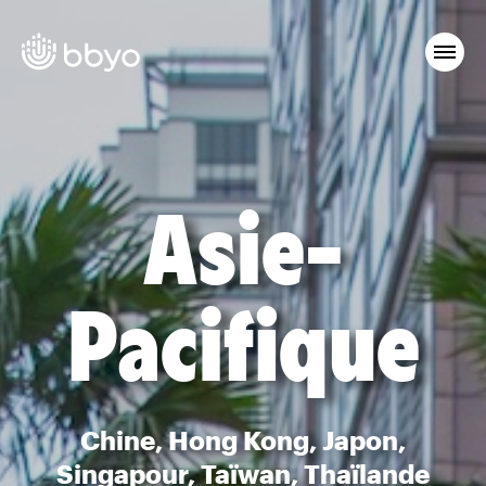
Asie-
Pacifique
Chine, Hong Kong, Japon,
Singapour, Taïwan, Thaïlande