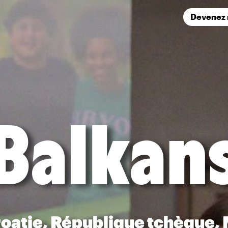
Devenez
Balkan
oatie, République tchèque