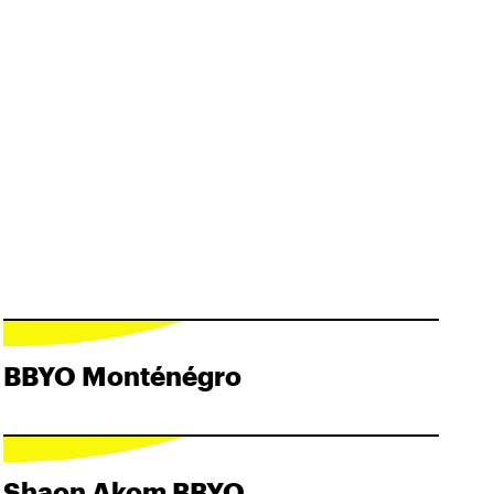
BBYO Monténégro
Shaon Akom BBYO