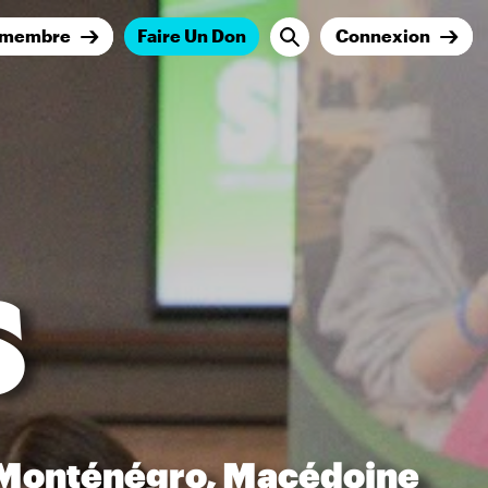
 membre
Faire Un Don
Connexion
s
, Monténégro, Macédoine