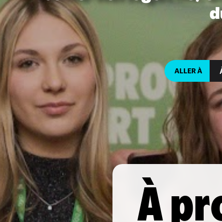
d
ALLER À
À pr