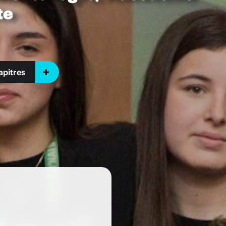
te
pitres
s