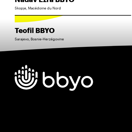
Skopje, Macédoine du Nord
Teofil BBYO
Sarajevo, Bosnie-Herzégovine