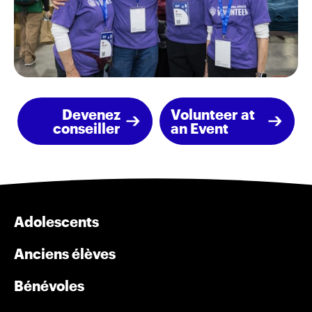
Devenez
Volunteer at
conseiller
an Event
Adolescents
Anciens élèves
Bénévoles