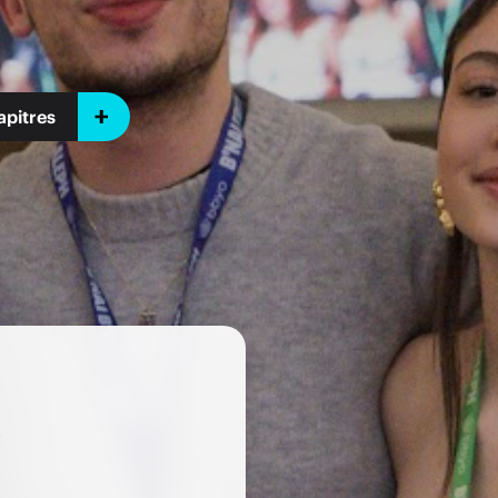
pitres
s