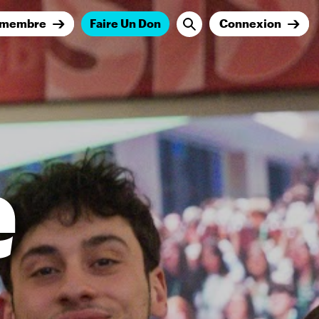
 membre
Faire Un Don
Connexion
e