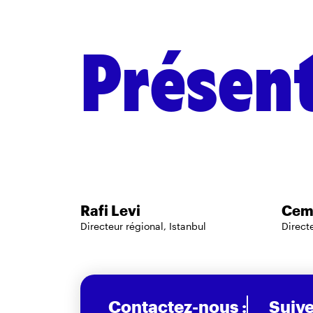
Présent
Personnel régional
Rafi Levi
Cem 
Directeur régional, Istanbul
Direct
Contactez-nous :
Suive