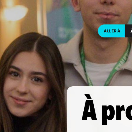
ALLER À
À pr