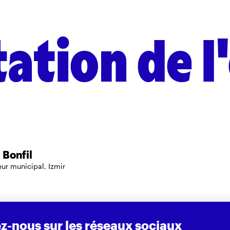
ation de l
Bonfil
eur municipal, Izmir
z-nous sur les réseaux sociaux