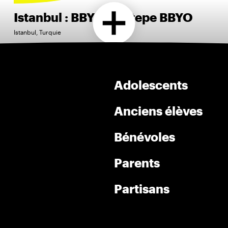
Istanbul : BBYO Gostepe BBYO
Istanbul, Turquie
Adolescents
Anciens élèves
Bénévoles
Parents
Partisans